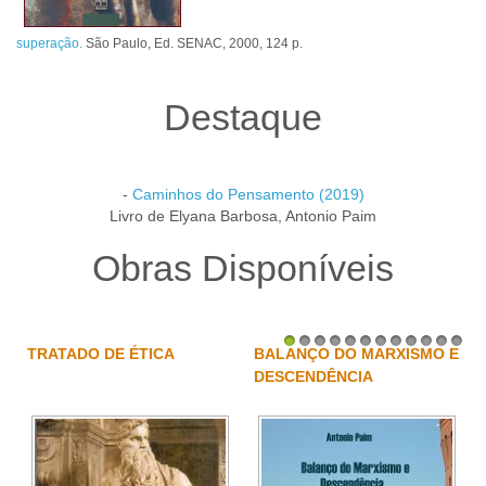
superação.
São Paulo, Ed. SENAC, 2000, 124 p.
Destaque
-
Caminhos do Pensamento (2019)
Livro de Elyana Barbosa, Antonio Paim
Obras Disponíveis
TRATADO DE ÉTICA
BALANÇO DO MARXISMO E
1
2
3
4
5
6
7
8
9
10
11
12
DESCENDÊNCIA