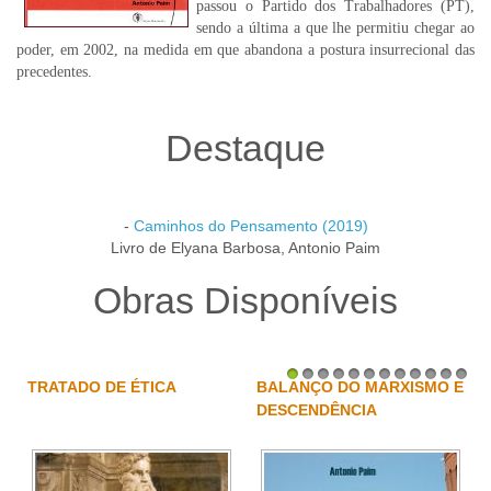
passou o Partido dos Trabalhadores (PT),
sendo a última a que lhe permitiu chegar ao
poder, em 2002, na medida em que abandona a postura insurrecional das
precedentes.
Destaque
-
Caminhos do Pensamento (2019)
Livro de Elyana Barbosa, Antonio Paim
Obras Disponíveis
TRATADO DE ÉTICA
BALANÇO DO MARXISMO E
1
2
3
4
5
6
7
8
9
10
11
12
DESCENDÊNCIA