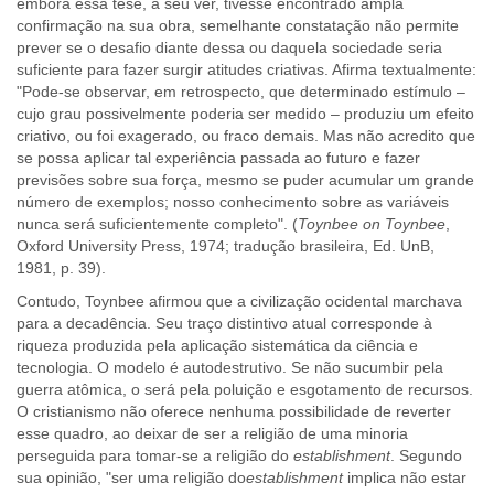
embora essa tese, a seu ver, tivesse encontrado ampla
confirmação na sua obra, semelhante constatação não permite
prever se o desafio diante dessa ou daquela sociedade seria
suficiente para fazer surgir atitudes criativas. Afirma textualmente:
"Pode-se observar, em retrospecto, que determinado estímulo –
cujo grau possivelmente poderia ser medido – produziu um efeito
criativo, ou foi exagerado, ou fraco demais. Mas não acredito que
se possa aplicar tal experiência passada ao futuro e fazer
previsões sobre sua força, mesmo se puder acumular um grande
número de exemplos; nosso conhecimento sobre as variáveis
nunca será suficientemente completo". (
Toynbee on Toynbee
,
Oxford University Press, 1974; tradução brasileira, Ed. UnB,
1981, p. 39).
Contudo, Toynbee afirmou que a civilização ocidental marchava
para a decadência. Seu traço distintivo atual corresponde à
riqueza produzida pela aplicação sistemática da ciência e
tecnologia. O modelo é autodestrutivo. Se não sucumbir pela
guerra atômica, o será pela poluição e esgotamento de recursos.
O cristianismo não oferece nenhuma possibilidade de reverter
esse quadro, ao deixar de ser a religião de uma minoria
perseguida para tomar-se a religião do
establishment
. Segundo
sua opinião, "ser uma religião do
establishment
implica não estar