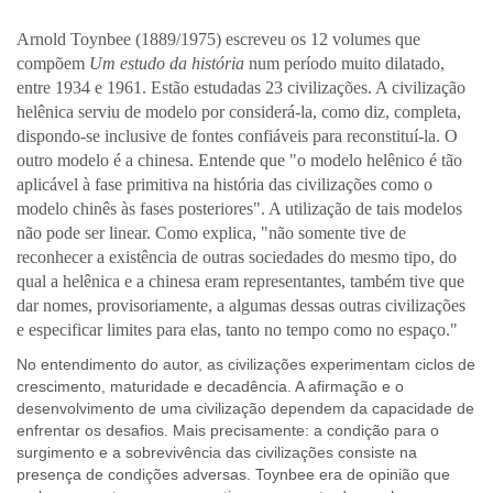
Arnold Toynbee (1889/1975) escreveu os 12 volumes que
compõem
Um estudo
da história
num período muito dilatado,
entre 1934 e 1961. Estão estudadas 23 civilizações. A civilização
helênica serviu de modelo por considerá-la, como diz, completa,
dispondo-se inclusive de fontes confiáveis para reconstituí-la. O
outro modelo é a chinesa. Entende que "o modelo helênico é tão
aplicável à fase primitiva na história das civilizações como o
modelo chinês às fases posteriores". A utilização de tais modelos
não pode ser linear. Como explica, "não somente tive de
reconhecer a existência de outras sociedades do mesmo tipo, do
qual a helênica e a chinesa eram representantes, também tive que
dar nomes, provisoriamente, a algumas dessas outras civilizações
e especificar limites para elas, tanto no tempo como no espaço."
No entendimento do autor, as civilizações experimentam ciclos de
crescimento, maturidade e decadência. A afirmação e o
desenvolvimento de uma civilização dependem da capacidade de
enfrentar os desafios. Mais precisamente: a condição para o
surgimento e a sobrevivência das civilizações consiste na
presença de condições adversas. Toynbee era de opinião que