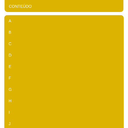
CONTEÚDO
A
B
C
D
E
F
G
H
I
J